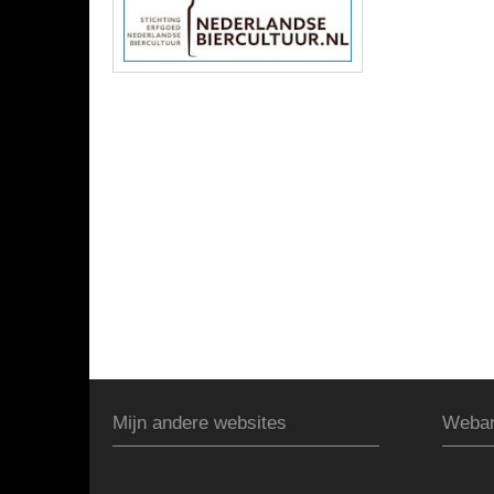
Mijn andere websites
Webar