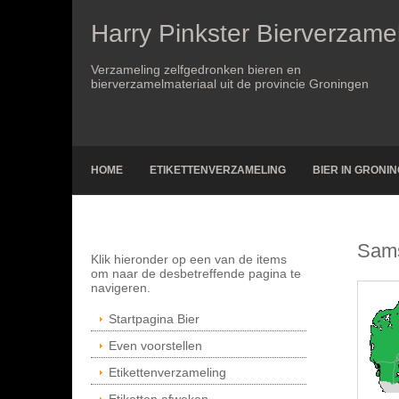
Harry Pinkster Bierverzame
Verzameling zelfgedronken bieren en
bierverzamelmateriaal uit de provincie Groningen
HOME
ETIKETTENVERZAMELING
BIER IN GRONI
Sam
Klik hieronder op een van de items
om naar de desbetreffende pagina te
navigeren.
Startpagina Bier
Even voorstellen
Etikettenverzameling