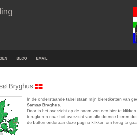
ling
NGEN
BLOG
EMAIL
sø Bryghus
In de onderstaande tabel staan mijn bieretiketten van g
Samsø Bryghus
.
Door in het overzicht op de naam van een bier te klikken 
terugkeren naar het overzicht van alle deense bieren do
de button onderaan deze pagina klikken om terug te gaa