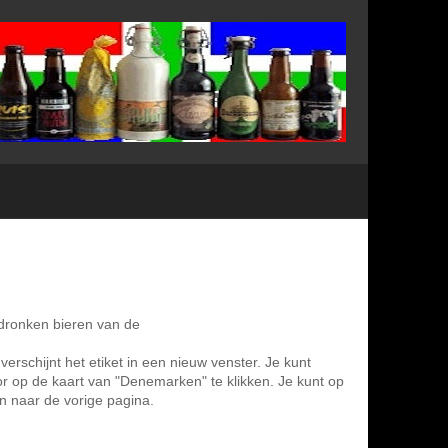
edronken bieren van de
verschijnt het etiket in een nieuw venster. Je kunt
or op de kaart van "Denemarken" te klikken. Je kunt op
n naar de vorige pagina.