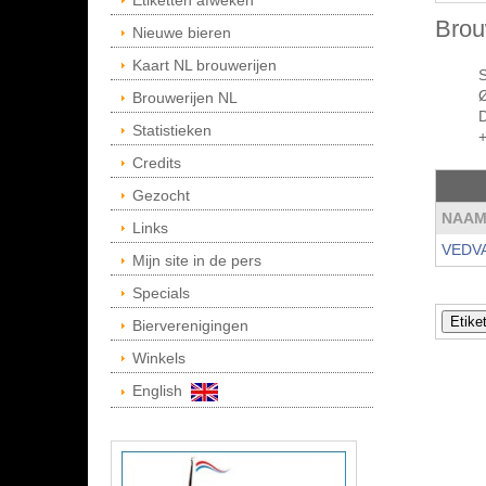
Etiketten afweken
Brou
Nieuwe bieren
Kaart NL brouwerijen
Ø
Brouwerijen NL
Statistieken
Credits
Gezocht
NAA
Links
VEDV
Mijn site in de pers
Specials
Bierverenigingen
Winkels
English