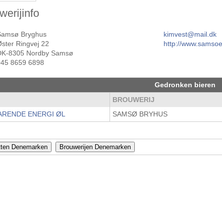
werijinfo
Samsø Bryghus
kimvest@mail.dk
ster Ringvej 22
http://www.samsoe
DK-8305 Nordby Samsø
+45 8659 6898
Gedronken bieren
M
BROUWERIJ
ARENDE ENERGI ØL
SAMSØ BRYHUS