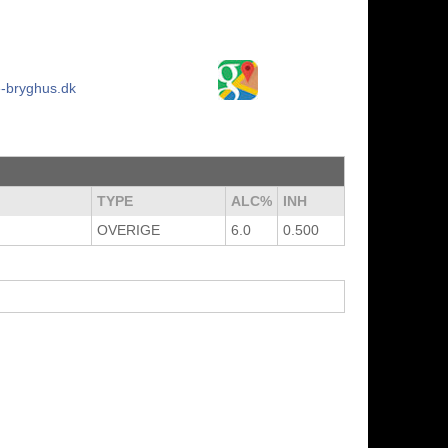
-bryghus.dk
TYPE
ALC%
INH
OVERIGE
6.0
0.500