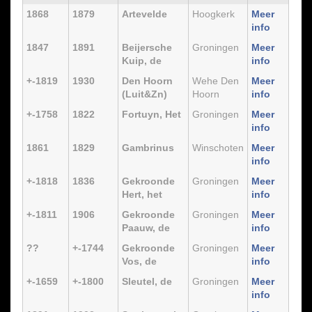
1868
1879
Artevelde
Hoogkerk
Meer
info
1847
1891
Beijersche
Groningen
Meer
Kuip, de
info
+-1819
1930
Den Hoorn
Wehe Den
Meer
(Luit&Zn)
Hoorn
info
+-1758
1822
Fortuyn, Het
Groningen
Meer
info
1861
1829
Gambrinus
Winschoten
Meer
info
+-1818
1836
Gekroonde
Groningen
Meer
Hert, het
info
+-1811
1906
Gekroonde
Groningen
Meer
Paauw, de
info
??
+-1744
Gekroonde
Groningen
Meer
Vos, de
info
+-1659
+-1800
Sleutel, de
Groningen
Meer
info