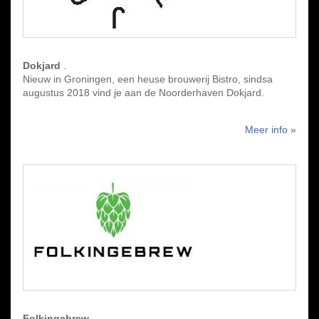
Dokjard
.
Nieuw in Groningen, een heuse brouwerij Bistro, sindsa
augustus 2018 vind je aan de Noorderhaven Dokjard.
Meer info »
Folkingebrew
.