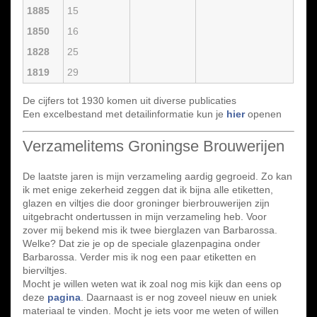
1885
15
1850
16
1828
25
1819
29
De cijfers tot 1930 komen uit diverse publicaties
Een excelbestand met detailinformatie kun je
hier
openen
Verzamelitems Groningse Brouwerijen
De laatste jaren is mijn verzameling aardig gegroeid. Zo kan
ik met enige zekerheid zeggen dat ik bijna alle etiketten,
glazen en viltjes die door groninger bierbrouwerijen zijn
uitgebracht ondertussen in mijn verzameling heb. Voor
zover mij bekend mis ik twee bierglazen van Barbarossa.
Welke? Dat zie je op de speciale glazenpagina onder
Barbarossa. Verder mis ik nog een paar etiketten en
bierviltjes.
Mocht je willen weten wat ik zoal nog mis kijk dan eens op
deze
pagina
. Daarnaast is er nog zoveel nieuw en uniek
materiaal te vinden. Mocht je iets voor me weten of willen