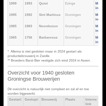
1999
1993
Quist
Ezinge
Meer
info
1995
1992
Sint Martinus
Groningen
Meer
info
1985
1983
Noorderzon
Groningen
Meer
info
1965
1756
Barbarossa
Groningen
Meer
info
* Allema is niet gesloten maar in 2024 gestart als
productiebrouwerij in Zwolle.
** Broeders Barst Bier vestigde zich eind 2024 in Assen.
Overzicht voor 1940 gesloten
Groningse Brouwerijen
Dit overzicht is natuurlijk niet compleet en zal af en toe
worden bijgewerkt.
Gestart:
Gestopt:
Brouwerij
Plaats
Interne
link