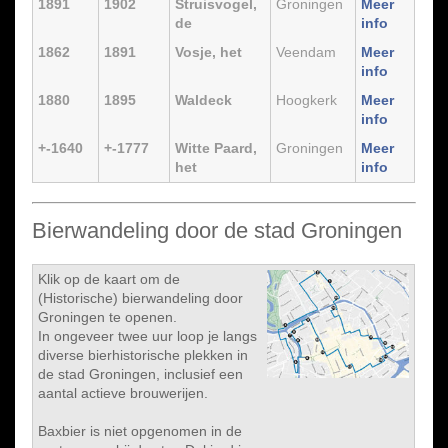
1891
1902
Struisvogel,
Groningen
Meer
de
info
1862
1891
Vosje, het
Veendam
Meer
info
1880
1895
Waldeck
Hoogkerk
Meer
info
+-1640
+-1777
Witte Paard,
Groningen
Meer
het
info
Bierwandeling door de stad Groningen
Klik op de kaart om de
(Historische) bierwandeling door
Groningen te openen.
In ongeveer twee uur loop je langs
diverse bierhistorische plekken in
de stad Groningen, inclusief een
aantal actieve brouwerijen.
Baxbier is niet opgenomen in de