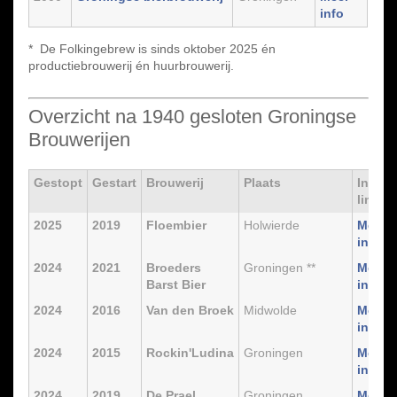
info
* De Folkingebrew is sinds oktober 2025 én
productiebrouwerij én huurbrouwerij.
Overzicht na 1940 gesloten Groningse
Brouwerijen
Gestopt
Gestart
Brouwerij
Plaats
Intern
link
2025
2019
Floembier
Holwierde
Meer
info
2024
2021
Broeders
Groningen **
Meer
Barst Bier
info
2024
2016
Van den Broek
Midwolde
Meer
info
2024
2015
Rockin'Ludina
Groningen
Meer
info
2024
2019
De Prael
Groningen
Meer