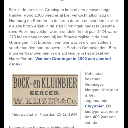
Bier in de provincie Groningen kent al een eeuwenlange
traditie. Rond 1300 werd er al bier verkocht afkomstig uit
Hamburg en Bremen. In de jaren daarna ontstonden er veel
nieuwe brouwerijen in de stad Groningen nadat in Drenthe
rond Peize hopvelden waren ontdekt. In het jaar 1424 waren
273 leden aangesloten bij het Brouwersgilde in de stad
Groningen. Het brouwen van bier was in die jaren alleen
voorbehouden aan brouwers in Stad en Ommelanden. Een
mooi verhaal over bier in die tijd vind je in het artikel van
Harry Perton:
'Wat een Groninger in 1800 aan alcohol
dronk'.
Het meest
bekende
Groningse
biertype allertijden
is het
zogenaamde
Cluynbier
. Dit
biertype was meer
Nieuwsblad vh Noorden 20-11-1904
dan 400 jaar een
van de
belangrijkste biertypes in Nederland.