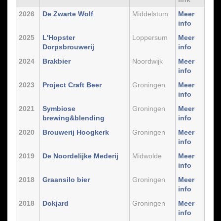
2026
De Zwarte Wolf
Middelstum
Meer
info
2025
L'Hopster
Loppersum
Meer
Dorpsbrouwerij
info
2024
Brakbier
Noordwijk
Meer
info
2023
Project Craft Beer
Groningen
Meer
info
2021
Symbiose
Groningen
Meer
brewing&blending
info
2020
Brouwerij Hoogkerk
Groningen
Meer
info
2019
De Noordelijke Mederij
Midwolde
Meer
info
2018
Graansilo bier
Groningen
Meer
info
2018
Dokjard
Groningen
Meer
info