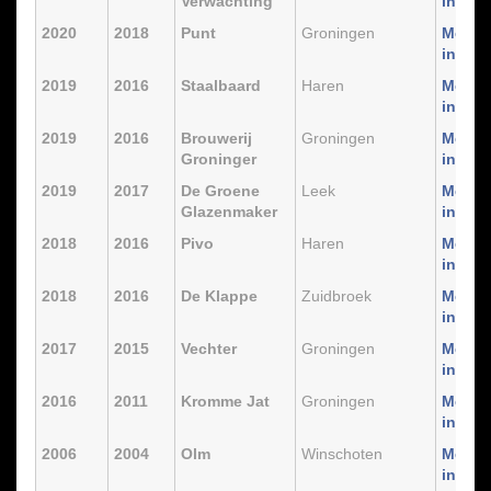
Verwachting
info
2020
2018
Punt
Groningen
Meer
info
2019
2016
Staalbaard
Haren
Meer
info
2019
2016
Brouwerij
Groningen
Meer
Groninger
info
2019
2017
De Groene
Leek
Meer
Glazenmaker
info
2018
2016
Pivo
Haren
Meer
info
2018
2016
De Klappe
Zuidbroek
Meer
info
2017
2015
Vechter
Groningen
Meer
info
2016
2011
Kromme Jat
Groningen
Meer
info
2006
2004
Olm
Winschoten
Meer
info