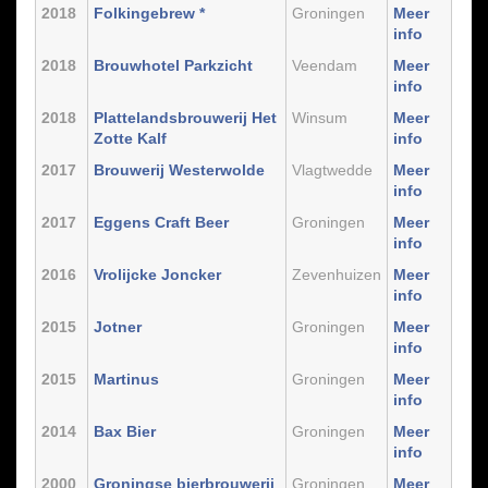
2018
Folkingebrew *
Groningen
Meer
info
2018
Brouwhotel Parkzicht
Veendam
Meer
info
2018
Plattelandsbrouwerij Het
Winsum
Meer
Zotte Kalf
info
2017
Brouwerij Westerwolde
Vlagtwedde
Meer
info
2017
Eggens Craft Beer
Groningen
Meer
info
2016
Vrolijcke Joncker
Zevenhuizen
Meer
info
2015
Jotner
Groningen
Meer
info
2015
Martinus
Groningen
Meer
info
2014
Bax Bier
Groningen
Meer
info
2000
Groningse bierbrouwerij
Groningen
Meer