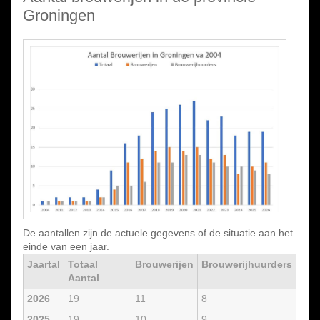
Groningen
De aantallen zijn de actuele gegevens of de situatie aan het
einde van een jaar.
Jaartal
Totaal
Brouwerijen
Brouwerijhuurders
Aantal
2026
19
11
8
2025
19
10
9