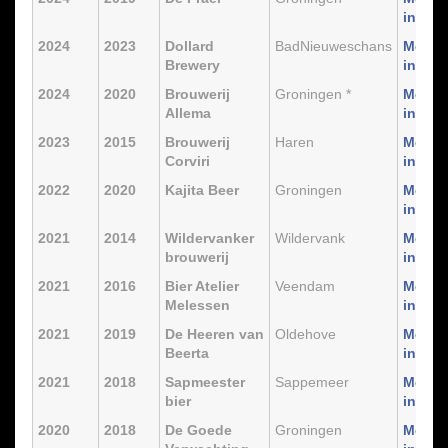
info
2024
2023
Dollard
BadNieuweschans
Meer
Brewery
info
2024
2020
Brouwerij
Groningen *
Meer
Allema
info
2023
2015
Brouwerij
Haren
Meer
Corviri
info
2022
2020
Kajita Beer
Groningen
Meer
info
2021
2014
Wildervanker
Wildervank
Meer
brouwerij
info
2021
2016
Bier Atelier
Veendam
Meer
Melessen
info
2021
2019
De Heeren van
Oldehove
Meer
Beerta
info
2021
2018
Sapmeester
Sappemeer
Meer
bier
info
2020
2018
De Goede
Groningen
Meer