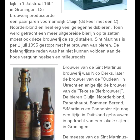
kijk in 't Jatstraat 16b"
in Groningen. De
brouwerij produceerde
een paar jaren voornamelijk Cluijn (dit keer met een C),
Noorderblond en heel erg veel gelegenheidsbieren. Toen
werd getracht een meer uitgebreide bierlijn op te zetten
moest ook deze brouwerij de strijd staken. Sint Martinus is
per 1 juli 1995 gestopt met het brouwen van bieren. De
belangrijkste reden was het niet kunnen voldoen aan de
hoge vergunningeisen en milieuregels.
Brouwer van de Sint Martinus
brouwerij was Nico Derks, later
de brouwer van de "Oudean" in
Utrecht en enige tijd de brouwer
van de "Texelse Bierbrouwerij".
De bieren Cluijn, Noorderblond,
Rabenhaupt, Bommen Berend,
StMartinus en Pannebier zijn nog
een tijdje in Duitsland gebrouwen
in opdracht van een lokale slijterij
in Groningen.
De meeste van de Sint Martinus-