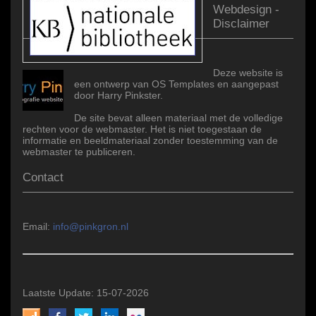
Webdesign -
Disclaimer
Deze website is
een ontwerp van OS Templates en aangepast
door Harry Pinkster.
De site bevat alleen materiaal met de volledige
rechten voor de webmaster. Het is niet toegestaan de
informatie en beeldmateriaal zonder toestemming van de
webmaster te publiceren.
Contact
Email:
info@pinkgron.nl
Laatste Update: 15-07-2026