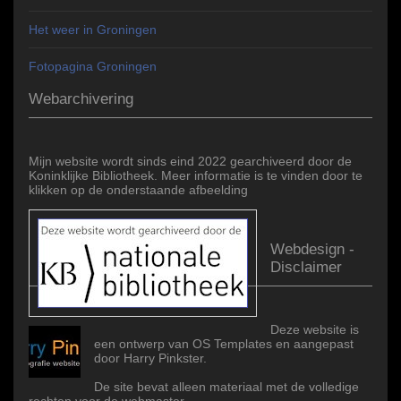
Het weer in Groningen
Fotopagina Groningen
Webarchivering
Mijn website wordt sinds eind 2022 gearchiveerd door de
Koninklijke Bibliotheek. Meer informatie is te vinden door te
klikken op de onderstaande afbeelding
Webdesign -
Disclaimer
Deze website is
een ontwerp van OS Templates en aangepast
door Harry Pinkster.
De site bevat alleen materiaal met de volledige