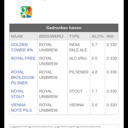
Gedronken bieren
NAAM
BROUWERIJ
TYPE
ALC%
INH
GOLDEN
ROYAL
INDIA
5.7
0.330
TOWER IPA
UNIBREW
PALE ALE
ROYAL FREE
ROYAL
ALC.VRIJ
0.0
0.330
UNIBREW
ROYAL
ROYAL
PILSENER
4.8
0.330
ØKOLOGISK
UNIBREW
PILSNER
ROYAL
ROYAL
STOUT
7.7
0.330
STOUT
UNIBREW
VIENNA
ROYAL
VIENNA
5.0
0.330
NOTE PILS
UNIBREW