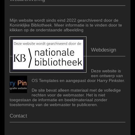
Mijn website wordt sinds eind 2022 gearchiveerd door de
Koninklijke Bibliotheek. Meer informatie is te vinden door te
klikken op de onderstaande afbeelding
Webdesign
Deze website is
een ontwerp van
OS Templates en aangepast door Harry Pinkster.
De site bevat alleen materiaal met de volledige
rechten voor de webmaster. Het is niet
toegestaan de informatie en beeldmateriaal zonder
toestemming van de webmaster te publiceren.
Contact