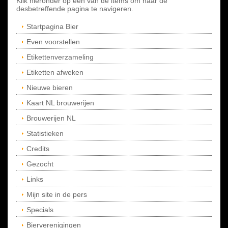
Klik hieronder op een van de items om naar de
desbetreffende pagina te navigeren.
Startpagina Bier
Even voorstellen
Etikettenverzameling
Etiketten afweken
Nieuwe bieren
Kaart NL brouwerijen
Brouwerijen NL
Statistieken
Credits
Gezocht
Links
Mijn site in de pers
Specials
Bierverenigingen