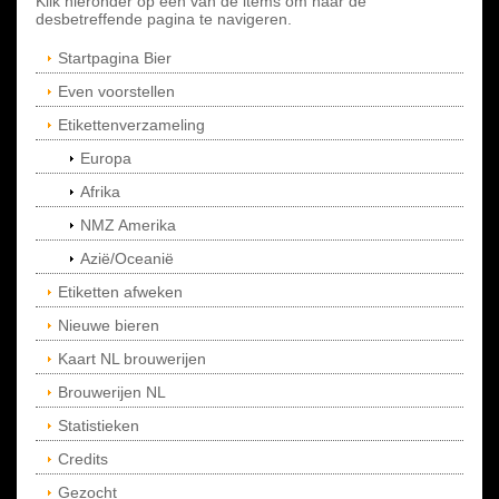
Klik hieronder op een van de items om naar de
desbetreffende pagina te navigeren.
Startpagina Bier
Even voorstellen
Etikettenverzameling
Europa
Afrika
NMZ Amerika
Azië/Oceanië
Etiketten afweken
Nieuwe bieren
Kaart NL brouwerijen
Brouwerijen NL
Statistieken
Credits
Gezocht