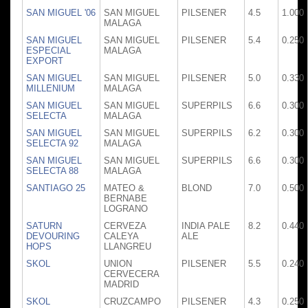
SAN MIGUEL '06
SAN MIGUEL
PILSENER
4.5
1.000
MALAGA
SAN MIGUEL
SAN MIGUEL
PILSENER
5.4
0.250
ESPECIAL
MALAGA
EXPORT
SAN MIGUEL
SAN MIGUEL
PILSENER
5.0
0.330
MILLENIUM
MALAGA
SAN MIGUEL
SAN MIGUEL
SUPERPILS
6.6
0.300
SELECTA
MALAGA
SAN MIGUEL
SAN MIGUEL
SUPERPILS
6.2
0.300
SELECTA 92
MALAGA
SAN MIGUEL
SAN MIGUEL
SUPERPILS
6.6
0.300
SELECTA 88
MALAGA
SANTIAGO 25
MATEO &
BLOND
7.0
0.500
BERNABE
LOGRANO
SATURN
CERVEZA
INDIA PALE
8.2
0.440
DEVOURING
CALEYA
ALE
HOPS
LLANGREU
SKOL
UNION
PILSENER
5.5
0.240
CERVECERA
MADRID
SKOL
CRUZCAMPO
PILSENER
4.3
0.250