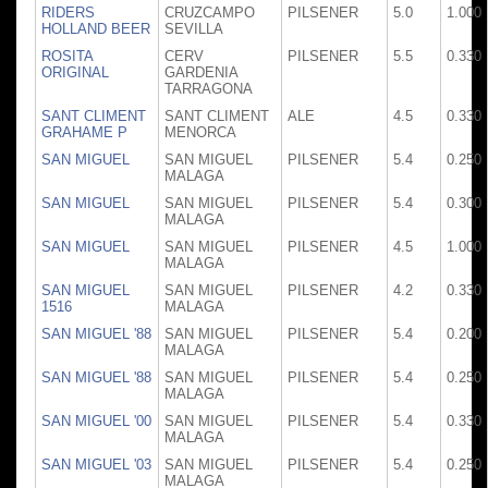
RIDERS
CRUZCAMPO
PILSENER
5.0
1.000
HOLLAND BEER
SEVILLA
ROSITA
CERV
PILSENER
5.5
0.330
ORIGINAL
GARDENIA
TARRAGONA
SANT CLIMENT
SANT CLIMENT
ALE
4.5
0.330
GRAHAME P
MENORCA
SAN MIGUEL
SAN MIGUEL
PILSENER
5.4
0.250
MALAGA
SAN MIGUEL
SAN MIGUEL
PILSENER
5.4
0.300
MALAGA
SAN MIGUEL
SAN MIGUEL
PILSENER
4.5
1.000
MALAGA
SAN MIGUEL
SAN MIGUEL
PILSENER
4.2
0.330
1516
MALAGA
SAN MIGUEL '88
SAN MIGUEL
PILSENER
5.4
0.200
MALAGA
SAN MIGUEL '88
SAN MIGUEL
PILSENER
5.4
0.250
MALAGA
SAN MIGUEL '00
SAN MIGUEL
PILSENER
5.4
0.330
MALAGA
SAN MIGUEL '03
SAN MIGUEL
PILSENER
5.4
0.250
MALAGA