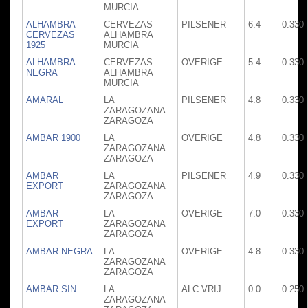
MURCIA
ALHAMBRA
CERVEZAS
PILSENER
6.4
0.330
CERVEZAS
ALHAMBRA
1925
MURCIA
ALHAMBRA
CERVEZAS
OVERIGE
5.4
0.330
NEGRA
ALHAMBRA
MURCIA
AMARAL
LA
PILSENER
4.8
0.330
ZARAGOZANA
ZARAGOZA
AMBAR 1900
LA
OVERIGE
4.8
0.330
ZARAGOZANA
ZARAGOZA
AMBAR
LA
PILSENER
4.9
0.330
EXPORT
ZARAGOZANA
ZARAGOZA
AMBAR
LA
OVERIGE
7.0
0.330
EXPORT
ZARAGOZANA
ZARAGOZA
AMBAR NEGRA
LA
OVERIGE
4.8
0.330
ZARAGOZANA
ZARAGOZA
AMBAR SIN
LA
ALC.VRIJ
0.0
0.250
ZARAGOZANA