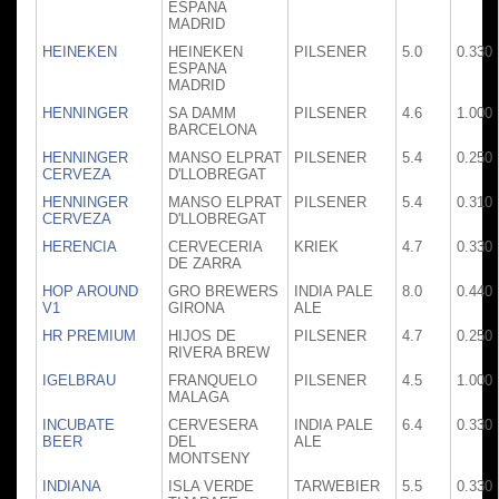
ESPANA
MADRID
HEINEKEN
HEINEKEN
PILSENER
5.0
0.330
ESPANA
MADRID
HENNINGER
SA DAMM
PILSENER
4.6
1.000
BARCELONA
HENNINGER
MANSO ELPRAT
PILSENER
5.4
0.250
CERVEZA
D'LLOBREGAT
HENNINGER
MANSO ELPRAT
PILSENER
5.4
0.310
CERVEZA
D'LLOBREGAT
HERENCIA
CERVECERIA
KRIEK
4.7
0.330
DE ZARRA
HOP AROUND
GRO BREWERS
INDIA PALE
8.0
0.440
V1
GIRONA
ALE
HR PREMIUM
HIJOS DE
PILSENER
4.7
0.250
RIVERA BREW
IGELBRAU
FRANQUELO
PILSENER
4.5
1.000
MALAGA
INCUBATE
CERVESERA
INDIA PALE
6.4
0.330
BEER
DEL
ALE
MONTSENY
INDIANA
ISLA VERDE
TARWEBIER
5.5
0.330