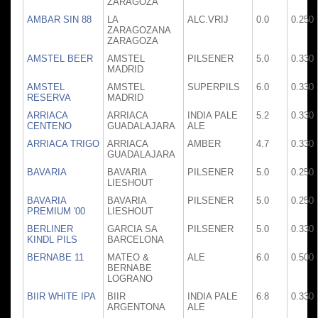
ZARAGOZA
AMBAR SIN 88
LA
ALC.VRIJ
0.0
0.250
ZARAGOZANA
ZARAGOZA
AMSTEL BEER
AMSTEL
PILSENER
5.0
0.330
MADRID
AMSTEL
AMSTEL
SUPERPILS
6.0
0.330
RESERVA
MADRID
ARRIACA
ARRIACA
INDIA PALE
5.2
0.330
CENTENO
GUADALAJARA
ALE
ARRIACA TRIGO
ARRIACA
AMBER
4.7
0.330
GUADALAJARA
BAVARIA
BAVARIA
PILSENER
5.0
0.250
LIESHOUT
BAVARIA
BAVARIA
PILSENER
5.0
0.250
PREMIUM '00
LIESHOUT
BERLINER
GARCIA SA
PILSENER
5.0
0.330
KINDL PILS
BARCELONA
BERNABE 11
MATEO &
ALE
6.0
0.500
BERNABE
LOGRANO
BIIR WHITE IPA
BIIR
INDIA PALE
6.8
0.330
ARGENTONA
ALE