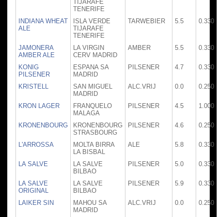
TIJARAFE
TENERIFE
INDIANA WHEAT
ISLA VERDE
TARWEBIER
5.5
0.330
ALE
TIJARAFE
TENERIFE
JAMONERA
LA VIRGIN
AMBER
5.5
0.330
AMBER ALE
CERV MADRID
KONIG
ESPANA SA
PILSENER
4.7
0.330
PILSENER
MADRID
KRISTELL
SAN MIGUEL
ALC.VRIJ
0.0
0.250
MADRID
KRON LAGER
FRANQUELO
PILSENER
4.5
1.000
MALAGA
KRONENBOURG
KRONENBOURG
PILSENER
4.6
0.250
STRASBOURG
L'ARROSSA
MOLTA BIRRA
ALE
5.8
0.330
LA BISBAL
LA SALVE
LA SALVE
PILSENER
5.0
0.330
BILBAO
LA SALVE
LA SALVE
PILSENER
5.9
0.330
ORIGINAL
BILBAO
LAIKER SIN
MAHOU SA
ALC.VRIJ
0.0
0.250
MADRID