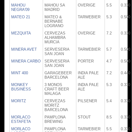
MAHOU
MAHOU SA
OVERIGE
5.5
0.330
NEGRA'09
MADRID
MATEO 21
MATEO &
TARWEBIER
5.3
0.500
BERNABE
LOGRANO
MEZQUITA
CERVEZAS
OVERIGE
7.2
0.330
ALHAMBRA
MURCIA
MINERA AVET
SERVESERIA
TARWEBIER
5.7
0.500
SAN JOAN
MINERA CARBO
SERVESERIA
PORTER
4.7
0.500
SAN JOAN
MINT 400
GARAGEBEER
INDIA PALE
7.2
0.440
BARCELONA
ALE
MONKEY
3 MONOS
INDIA PALE
5.3
0.330
BUSINESS
CRAFT BEER
ALE
MALAGA
MORITZ
CERVEZAS
PILSENER
5.4
0.330
MORITZ
BARCELONA
MORLACO
PAMPLONA
STOUT
8.5
0.330
ESTAFETA
BREWING
MORLACO
PAMPLONA
TARWEBIER
5.5
0.330