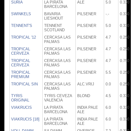
SURIA
LA PIRATA
ALE
5.0
0.330
BARCELONA
SWINKELS
BAVARIA
PILSENER
-.-
0.330
LIESHOUT
TENNENT'S
TENNENT
PILSENER
5.0
0.330
SCOTLAND
TROPICAL '12
CERCASA LAS
PILSENER
4.7
0.250
PALMAS
TROPICAL
CERCASA LAS
PILSENER
4.7
0.250
CERVEZA
PALMAS
TROPICAL
CERCASA LAS
PILSENER
4.7
0.750
CERVEZA
PALMAS
TROPICAL
CERCASA LAS
PILSENER
5.5
0.250
PREMIUM
PALMAS
TROPICAL SIN
CERCASA LAS
ALC.VRIJ
0.0
0.250
PALMAS
TYRIS
TYRIS CEVEZA
BLOND
4.5
0.330
ORIGINAL
VALENCIA
VIAKRUCIS
LA PIRATA
INDIA PALE
6.0
0.330
BARCELONA
ALE
VIAKRUCIS [18]
LA PIRATA
INDIA PALE
6.0
0.330
BARCELONA
ALE
VOLL DAMM
SA DAMM
OVERIGE
7.2
0.330