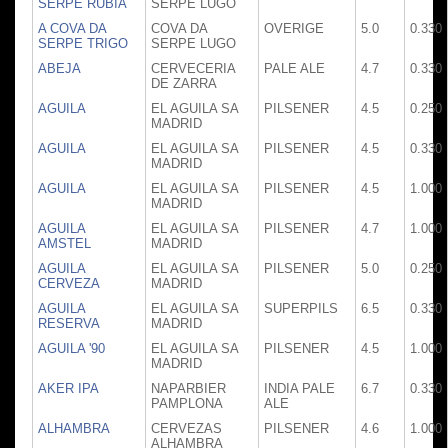
SERPE RUBIA
SERPE LUGO
A COVA DA
COVA DA
OVERIGE
5.0
0.330
SERPE TRIGO
SERPE LUGO
ABEJA
CERVECERIA
PALE ALE
4.7
0.330
DE ZARRA
AGUILA
EL AGUILA SA
PILSENER
4.5
0.250
MADRID
AGUILA
EL AGUILA SA
PILSENER
4.5
0.330
MADRID
AGUILA
EL AGUILA SA
PILSENER
4.5
1.000
MADRID
AGUILA
EL AGUILA SA
PILSENER
4.7
1.000
AMSTEL
MADRID
AGUILA
EL AGUILA SA
PILSENER
5.0
0.250
CERVEZA
MADRID
AGUILA
EL AGUILA SA
SUPERPILS
6.5
0.330
RESERVA
MADRID
AGUILA '90
EL AGUILA SA
PILSENER
4.5
1.000
MADRID
AKER IPA
NAPARBIER
INDIA PALE
6.7
0.330
PAMPLONA
ALE
ALHAMBRA
CERVEZAS
PILSENER
4.6
1.000
ALHAMBRA