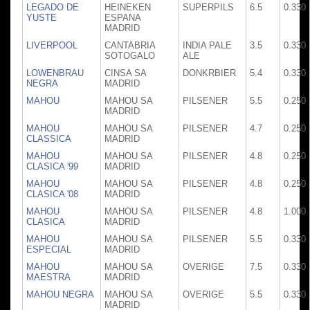
LEGADO DE
HEINEKEN
SUPERPILS
6.5
0.330
YUSTE
ESPANA
MADRID
LIVERPOOL
CANTABRIA
INDIA PALE
3.5
0.330
SOTOGALO
ALE
LOWENBRAU
CINSA SA
DONKRBIER
5.4
0.330
NEGRA
MADRID
MAHOU
MAHOU SA
PILSENER
5.5
0.250
MADRID
MAHOU
MAHOU SA
PILSENER
4.7
0.250
CLASSICA
MADRID
MAHOU
MAHOU SA
PILSENER
4.8
0.250
CLASICA '99
MADRID
MAHOU
MAHOU SA
PILSENER
4.8
0.250
CLASICA '08
MADRID
MAHOU
MAHOU SA
PILSENER
4.8
1.000
CLASICA
MADRID
MAHOU
MAHOU SA
PILSENER
5.5
0.330
ESPECIAL
MADRID
MAHOU
MAHOU SA
OVERIGE
7.5
0.330
MAESTRA
MADRID
MAHOU NEGRA
MAHOU SA
OVERIGE
5.5
0.330
MADRID