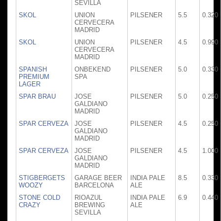
SEVILLA
SKOL
UNION
PILSENER
5.5
0.320
CERVECERA
MADRID
SKOL
UNION
PILSENER
4.5
0.990
CERVECERA
MADRID
SPANISH
ONBEKEND
PILSENER
5.0
0.330
PREMIUM
SPA
LAGER
SPAR BRAU
JOSE
PILSENER
5.0
0.250
GALDIANO
MADRID
SPAR CERVEZA
JOSE
PILSENER
4.5
0.250
GALDIANO
MADRID
SPAR CERVEZA
JOSE
PILSENER
4.5
1.000
GALDIANO
MADRID
STIGBERGETS
GARAGE BEER
INDIA PALE
8.5
0.330
WOOZY
BARCELONA
ALE
STONE COLD
RIOAZUL
INDIA PALE
6.9
0.440
CRAZY
BREWING
ALE
SEVILLA