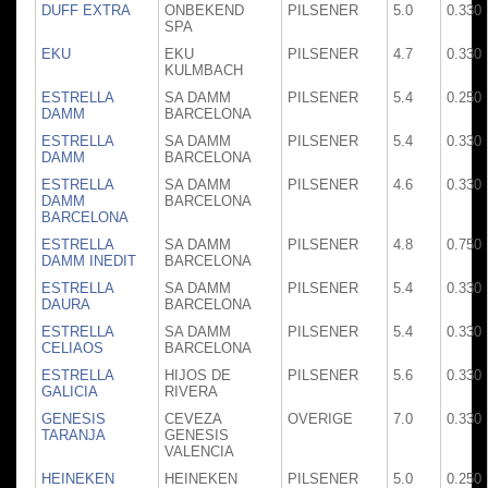
DUFF EXTRA
ONBEKEND
PILSENER
5.0
0.330
SPA
EKU
EKU
PILSENER
4.7
0.330
KULMBACH
ESTRELLA
SA DAMM
PILSENER
5.4
0.250
DAMM
BARCELONA
ESTRELLA
SA DAMM
PILSENER
5.4
0.330
DAMM
BARCELONA
ESTRELLA
SA DAMM
PILSENER
4.6
0.330
DAMM
BARCELONA
BARCELONA
ESTRELLA
SA DAMM
PILSENER
4.8
0.750
DAMM INEDIT
BARCELONA
ESTRELLA
SA DAMM
PILSENER
5.4
0.330
DAURA
BARCELONA
ESTRELLA
SA DAMM
PILSENER
5.4
0.330
CELIAOS
BARCELONA
ESTRELLA
HIJOS DE
PILSENER
5.6
0.330
GALICIA
RIVERA
GENESIS
CEVEZA
OVERIGE
7.0
0.330
TARANJA
GENESIS
VALENCIA
HEINEKEN
HEINEKEN
PILSENER
5.0
0.250