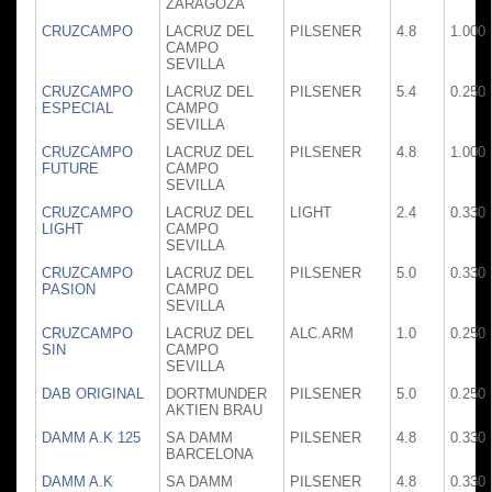
ZARAGOZA
CRUZCAMPO
LACRUZ DEL
PILSENER
4.8
1.000
CAMPO
SEVILLA
CRUZCAMPO
LACRUZ DEL
PILSENER
5.4
0.250
ESPECIAL
CAMPO
SEVILLA
CRUZCAMPO
LACRUZ DEL
PILSENER
4.8
1.000
FUTURE
CAMPO
SEVILLA
CRUZCAMPO
LACRUZ DEL
LIGHT
2.4
0.330
LIGHT
CAMPO
SEVILLA
CRUZCAMPO
LACRUZ DEL
PILSENER
5.0
0.330
PASION
CAMPO
SEVILLA
CRUZCAMPO
LACRUZ DEL
ALC.ARM
1.0
0.250
SIN
CAMPO
SEVILLA
DAB ORIGINAL
DORTMUNDER
PILSENER
5.0
0.250
AKTIEN BRAU
DAMM A.K 125
SA DAMM
PILSENER
4.8
0.330
BARCELONA
DAMM A.K
SA DAMM
PILSENER
4.8
0.330