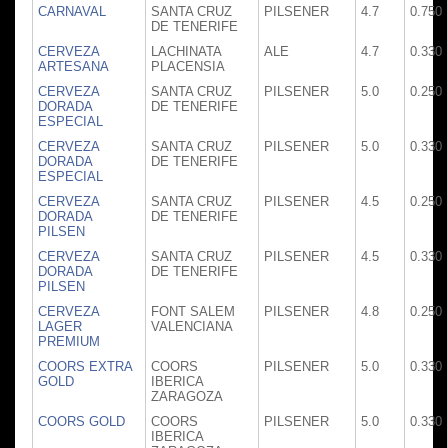
CARNAVAL
SANTA CRUZ
PILSENER
4.7
0.750
DE TENERIFE
CERVEZA
LACHINATA
ALE
4.7
0.330
ARTESANA
PLACENSIA
CERVEZA
SANTA CRUZ
PILSENER
5.0
0.250
DORADA
DE TENERIFE
ESPECIAL
CERVEZA
SANTA CRUZ
PILSENER
5.0
0.330
DORADA
DE TENERIFE
ESPECIAL
CERVEZA
SANTA CRUZ
PILSENER
4.5
0.250
DORADA
DE TENERIFE
PILSEN
CERVEZA
SANTA CRUZ
PILSENER
4.5
0.330
DORADA
DE TENERIFE
PILSEN
CERVEZA
FONT SALEM
PILSENER
4.8
0.250
LAGER
VALENCIANA
PREMIUM
COORS EXTRA
COORS
PILSENER
5.0
0.330
GOLD
IBERICA
ZARAGOZA
COORS GOLD
COORS
PILSENER
5.0
0.330
IBERICA