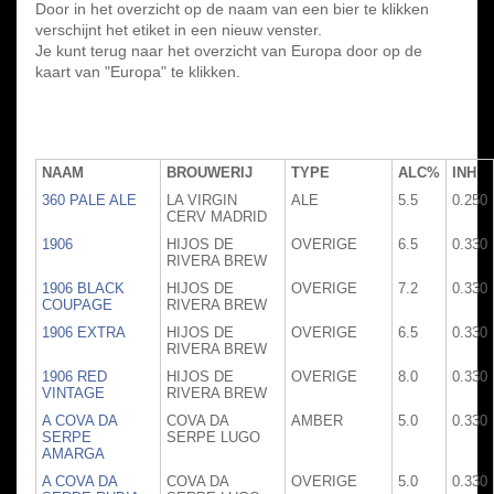
Door in het overzicht op de naam van een bier te klikken
verschijnt het etiket in een nieuw venster.
Je kunt terug naar het overzicht van Europa door op de
kaart van "Europa" te klikken.
NAAM
BROUWERIJ
TYPE
ALC%
INH
360 PALE ALE
LA VIRGIN
ALE
5.5
0.250
CERV MADRID
1906
HIJOS DE
OVERIGE
6.5
0.330
RIVERA BREW
1906 BLACK
HIJOS DE
OVERIGE
7.2
0.330
COUPAGE
RIVERA BREW
1906 EXTRA
HIJOS DE
OVERIGE
6.5
0.330
RIVERA BREW
1906 RED
HIJOS DE
OVERIGE
8.0
0.330
VINTAGE
RIVERA BREW
A COVA DA
COVA DA
AMBER
5.0
0.330
SERPE
SERPE LUGO
AMARGA
A COVA DA
COVA DA
OVERIGE
5.0
0.330