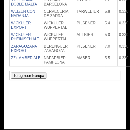
DOBLE MALTA
BARCELONA
WEIZEN CON
CERVECERIA
TARWEBIER
5.8
0.330
NARANJA
DE ZARRA
WICKULER
WICKULER
PILSENER
5.4
0.330
EXPORT
WUPPERTAL
WICKULER
WICKULER
ALT-BIER
5.0
0.330
RHEINISCH ALT
WUPPERTAL
ZARAGOZANA
BERENGUER
PILSENER
7.0
0.330
EXPORT
ZARAGOZA
ZZ+ AMBER ALE
NAPARBIER
AMBER
5.5
0.330
PAMPLONA