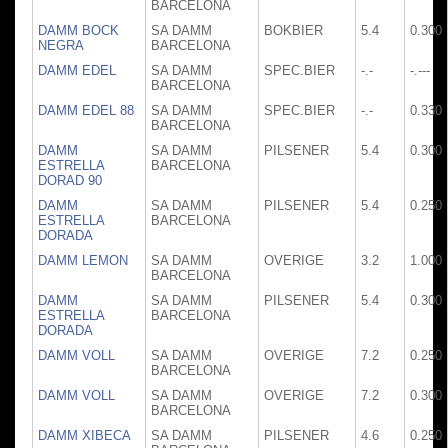
BARCELONA
DAMM BOCK
SA DAMM
BOKBIER
5.4
0.300
NEGRA
BARCELONA
DAMM EDEL
SA DAMM
SPEC.BIER
-.-
-.---
BARCELONA
DAMM EDEL 88
SA DAMM
SPEC.BIER
-.-
0.330
BARCELONA
DAMM
SA DAMM
PILSENER
5.4
0.300
ESTRELLA
BARCELONA
DORAD 90
DAMM
SA DAMM
PILSENER
5.4
0.250
ESTRELLA
BARCELONA
DORADA
DAMM LEMON
SA DAMM
OVERIGE
3.2
1.000
BARCELONA
DAMM
SA DAMM
PILSENER
5.4
0.300
ESTRELLA
BARCELONA
DORADA
DAMM VOLL
SA DAMM
OVERIGE
7.2
0.250
BARCELONA
DAMM VOLL
SA DAMM
OVERIGE
7.2
0.300
BARCELONA
DAMM XIBECA
SA DAMM
PILSENER
4.6
0.250