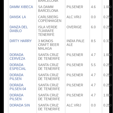
BARCELONA
DAMM XIBECA
SA DAMM
PILSENER
4.6
1.000
BARCELONA
DANSK LA
CARLSBERG
ALC.VRIJ
0.0
0.250
COPENHAGEN
DANZA DEL
ISLA VERDE
OVERIGE
6.0
0.250
DIABLO
TIJARAFE
TENERIFE
DIRTY HARRY
3 MONOS
INDIA PALE
8.5
0.330
CRAFT BEER
ALE
MALAGA
DORADA
SANTA CRUZ
PILSENER
4.7
1.000
CERVEZA
DE TENERIFE
DORADA
SANTA CRUZ
PILSENER
5.5
0.250
ESPECIAL
DE TENERIFE
DORADA
SANTA CRUZ
PILSENER
4.7
0.250
PILSEN
DE TENERIFE
DORADA
SANTA CRUZ
PILSENER
4.7
0.250
PILSEN 04
DE TENERIFE
DORADA
SANTA CRUZ
PILSENER
4.7
1.000
PILSEN
DE TENERIFE
DORADA SIN
SANTA CRUZ
ALC.VRIJ
0.0
0.250
DE TENERIFE