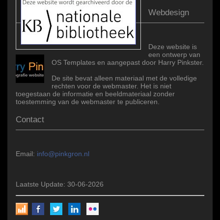
Webdesign
Deze website is
een ontwerp van
OS Templates en aangepast door Harry Pinkster.
De site bevat alleen materiaal met de volledige
rechten voor de webmaster. Het is niet
toegestaan de informatie en beeldmateriaal zonder
toestemming van de webmaster te publiceren.
Contact
Email:
info@pinkgron.nl
Laatste Update: 30-06-2026