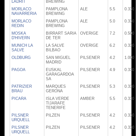
LADRIT
BREWING
MORLACO
PAMPLONA
ALE
5.5
0.330
NAVARRERIA
BREWING
MORLACO
PAMPLONA
ALE
5.0
0.330
REDIN
BREWING
MOSKA
BIRRART SARIA
OVERIGE
7.2
0.500
D'HIVERN
DE TER
MUNICH LA
LA SALVE
OVERIGE
6.2
0.330
SALVE
BILBAO
OLDBURG
SAN MIGUEL
PILSENER
4.2
1.000
MADRID
PAGOA
EUSKAL
PILSENER
4.9
0.330
GARAGARDOA
SA
PATRIZIER
MARQUES
PILSENER
5.3
0.330
BRAU
GERONA
PICARA
ISLA VERDE
AMBER
5.5
0.330
TIJARAFE
TENERIFE
PILSNER
PILZEN
PILSENER
4.2
0.330
URQUELL
PILSNER
PILZEN
PILSENER
4.2
0.330
URQUELL