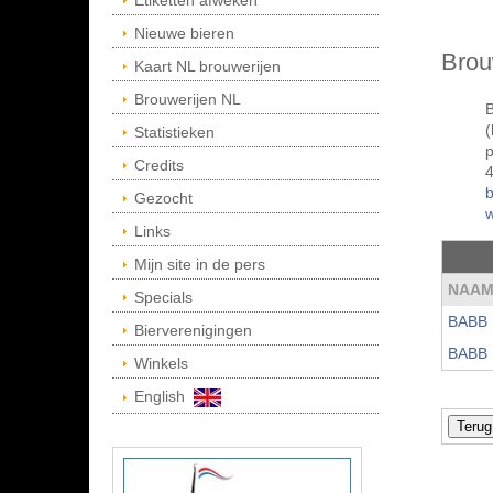
Etiketten afweken
Nieuwe bieren
Brou
Kaart NL brouwerijen
Brouwerijen NL
B
(
Statistieken
Credits
Gezocht
w
Links
Mijn site in de pers
NAA
Specials
BABB
Bierverenigingen
BABB 
Winkels
English