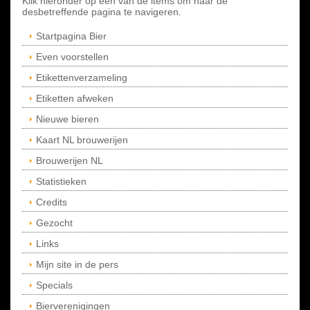
Klik hieronder op een van de items om naar de
desbetreffende pagina te navigeren.
Startpagina Bier
Even voorstellen
Etikettenverzameling
Etiketten afweken
Nieuwe bieren
Kaart NL brouwerijen
Brouwerijen NL
Statistieken
Credits
Gezocht
Links
Mijn site in de pers
Specials
Bierverenigingen