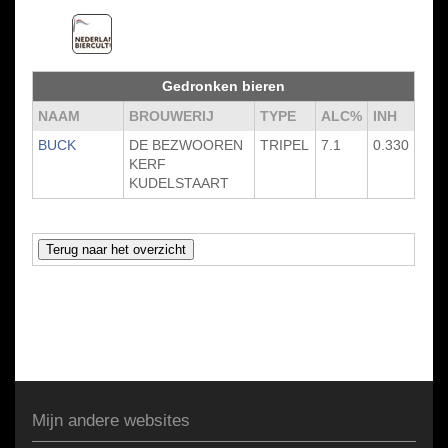
Gedronken bieren
NAAM
BROUWERIJ
TYPE
ALC%
INH
BUCK
DE BEZWOOREN
TRIPEL
7.1
0.330
KERF
KUDELSTAART
Mijn andere websites