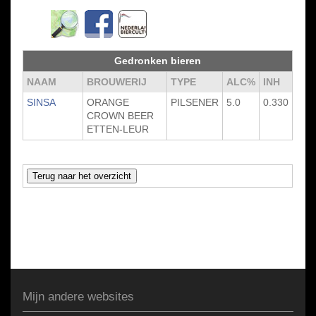
Gedronken bieren
NAAM
BROUWERIJ
TYPE
ALC%
INH
SINSA
ORANGE
PILSENER
5.0
0.330
CROWN BEER
ETTEN-LEUR
Mijn andere websites