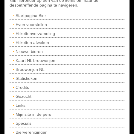
Klik hieronder op een van de items om naar de
desbetreffende pagina te navigeren.
Startpagina Bier
Even voorstellen
Etikettenverzameling
Etiketten afweken
Nieuwe bieren
Kaart NL brouwerijen
Brouwerijen NL
Statistieken
Credits
Gezocht
Links
Mijn site in de pers
Specials
Bierverenigingen