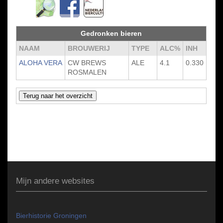
Gedronken bieren
NAAM
BROUWERIJ
TYPE
ALC%
INH
ALOHA VERA
CW BREWS
ALE
4.1
0.330
ROSMALEN
Mijn andere websites
Bierhistorie Groningen