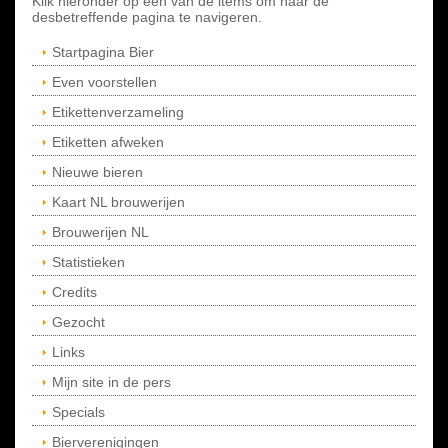
Klik hieronder op een van de items om naar de
desbetreffende pagina te navigeren.
Startpagina Bier
Even voorstellen
Etikettenverzameling
Etiketten afweken
Nieuwe bieren
Kaart NL brouwerijen
Brouwerijen NL
Statistieken
Credits
Gezocht
Links
Mijn site in de pers
Specials
Bierverenigingen