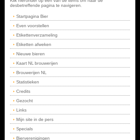
Klik hieronder op een van de items om naar de
desbetreffende pagina te navigeren.
Startpagina Bier
Even voorstellen
Etikettenverzameling
Etiketten afweken
Nieuwe bieren
Kaart NL brouwerijen
Brouwerijen NL
Statistieken
Credits
Gezocht
Links
Mijn site in de pers
Specials
Bierverenigingen