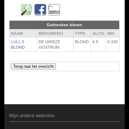
Gedronken bieren
NAAM
BROUWERIJ
TYPE
ALC%
INH
LULL'S
DE GRIEZE
BLOND
6.9
0.330
BLOND
OOSTRUM
Mijn andere websites