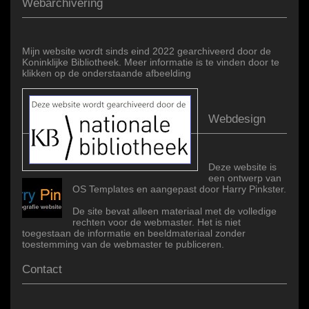
Webarchivering
Mijn website wordt sinds eind 2022 gearchiveerd door de
Koninklijke Bibliotheek. Meer informatie is te vinden door te
klikken op de onderstaande afbeelding
Webdesign
Deze website is
een ontwerp van
OS Templates en aangepast door Harry Pinkster.
De site bevat alleen materiaal met de volledige
rechten voor de webmaster. Het is niet
toegestaan de informatie en beeldmateriaal zonder
toestemming van de webmaster te publiceren.
Contact