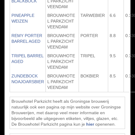
BLACKBOCK
L PARKZICHT
VEENDAM
PINEAPPLE
BROUWHOTE
TARWEBIER
6.6
0.33
WEIZEN
L PARKZICHT
VEENDAM
REMY PORTER
BROUWHOTE
PORTER
8.8
0.33
BARREL AGED
L PARKZICHT
VEENDAM
TRIPEL BARREL
BROUWHOTE
TRIPEL
9.5
0.33
AGED
L PARKZICHT
VEENDAM
ZUNDEBOCK
BROUWHOTE
BOKBIER
8.5
0.33
NOAJOARSBIER
L PARKZICHT
VEENDAM
Brouwhotel Parkzicht heeft als Groningse brouwerij
natuurlijk ook een pagina op mijn website over Groningse
Brouwerijen, met daarop veel meer informatie en
bijvoorbeeld alle uitgegeven etiketen, viltjes, glazen, etc.
De Brouwhotel Parkzicht pagina kun je
hier
openenen.