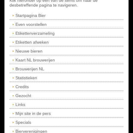
Klik hieronder op een van de items om naar de
desbetreffende pagina te navigeren.
Startpagina Bier
Even voorstellen
Etikettenverzameling
Etiketten afweken
Nieuwe bieren
Kaart NL brouwerijen
Brouwerijen NL
Statistieken
Credits
Gezocht
Links
Mijn site in de pers
Specials
Bierverenigingen