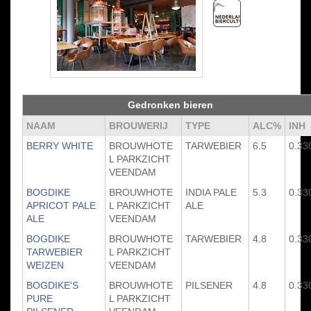
Gedronken bieren
NAAM
BROUWERIJ
TYPE
ALC%
INH
BERRY WHITE
BROUWHOTE
TARWEBIER
6.5
0.33
L PARKZICHT
VEENDAM
BOGDIKE
BROUWHOTE
INDIA PALE
5.3
0.33
APRICOT PALE
L PARKZICHT
ALE
ALE
VEENDAM
BOGDIKE
BROUWHOTE
TARWEBIER
4.8
0.33
TARWEBIER
L PARKZICHT
WEIZEN
VEENDAM
BOGDIKE'S
BROUWHOTE
PILSENER
4.8
0.33
PURE
L PARKZICHT