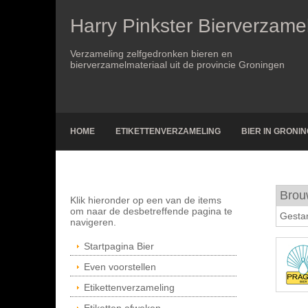
Harry Pinkster Bierverzame
Verzameling zelfgedronken bieren en
bierverzamelmateriaal uit de provincie Groningen
HOME
ETIKETTENVERZAMELING
BIER IN GRONI
Brou
Klik hieronder op een van de items
om naar de desbetreffende pagina te
Gestar
navigeren.
Startpagina Bier
Even voorstellen
Etikettenverzameling