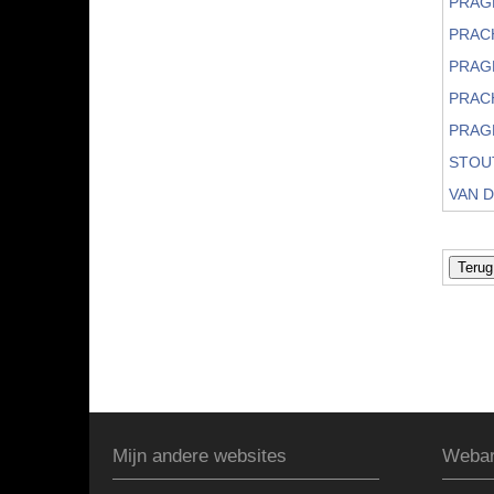
PRAG
PRAC
PRAG
PRAC
PRAG
STOU
VAN D
Mijn andere websites
Webar