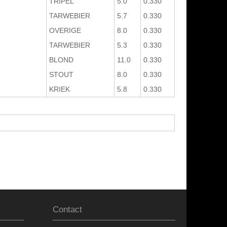
TRIPEL
5.0
0.330
TARWEBIER
5.7
0.330
OVERIGE
8.0
0.330
TARWEBIER
5.3
0.330
BLOND
11.0
0.330
STOUT
8.0
0.330
KRIEK
5.8
0.330
Contact