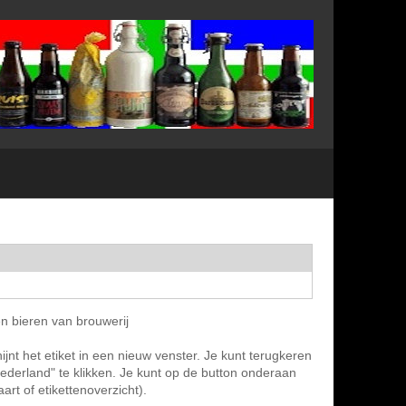
en bieren van brouwerij
ijnt het etiket in een nieuw venster. Je kunt terugkeren
Nederland" te klikken. Je kunt op de button onderaan
rt of etikettenoverzicht).