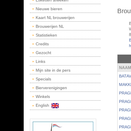
Etiketten afweken
Nieuwe bieren
Brou
Kaart NL brouwerijen
B
Brouwerijen NL
Statistieken
B
Credits
h
Gezocht
Links
NAA
Mijn site in de pers
BATAV
Specials
MAKK
Bierverenigingen
PRAG
Winkels
PRAG
English
PRAG
PRAG
PRAG