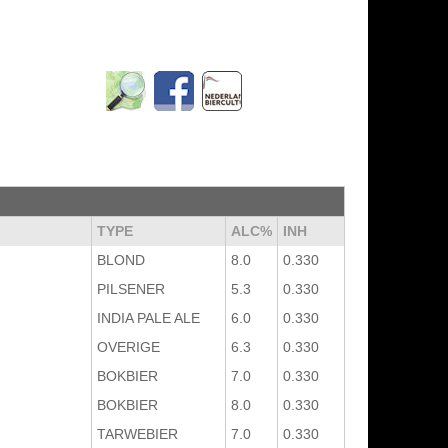
TYPE
ALC%
INH
BLOND
8.0
0.330
PILSENER
5.3
0.330
INDIA PALE ALE
6.0
0.330
OVERIGE
6.3
0.330
BOKBIER
7.0
0.330
BOKBIER
8.0
0.330
TARWEBIER
7.0
0.330