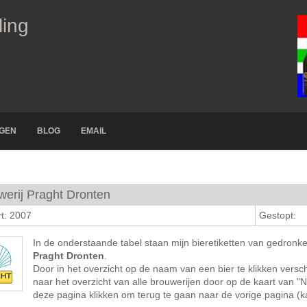
ling
NGEN
BLOG
EMAIL
werij Praght Dronten
t: 2007
Gestopt:
In de onderstaande tabel staan mijn bieretiketten van gedronk
Praght Dronten
.
Door in het overzicht op de naam van een bier te klikken versch
naar het overzicht van alle brouwerijen door op de kaart van "
deze pagina klikken om terug te gaan naar de vorige pagina (kaa