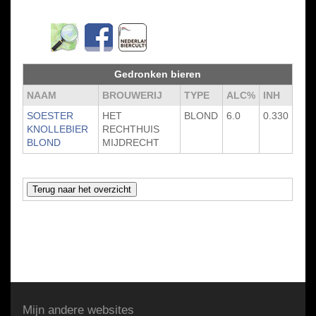
Gedronken bieren
NAAM
BROUWERIJ
TYPE
ALC%
INH
SOESTER
HET
BLOND
6.0
0.330
KNOLLEBIER
RECHTHUIS
BLOND
MIJDRECHT
Mijn andere websites