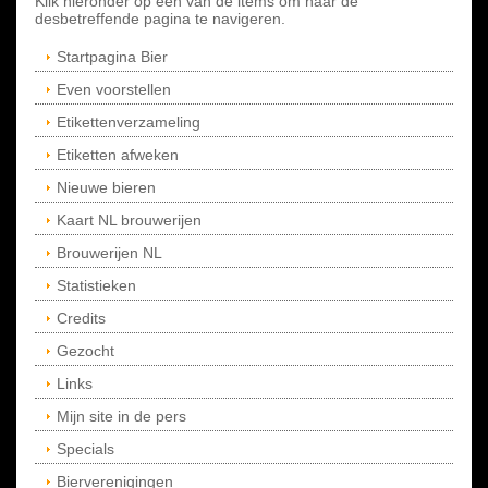
Klik hieronder op een van de items om naar de
desbetreffende pagina te navigeren.
Startpagina Bier
Even voorstellen
Etikettenverzameling
Etiketten afweken
Nieuwe bieren
Kaart NL brouwerijen
Brouwerijen NL
Statistieken
Credits
Gezocht
Links
Mijn site in de pers
Specials
Bierverenigingen