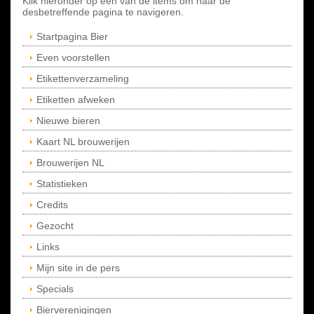
Klik hieronder op een van de items om naar de
desbetreffende pagina te navigeren.
Startpagina Bier
Even voorstellen
Etikettenverzameling
Etiketten afweken
Nieuwe bieren
Kaart NL brouwerijen
Brouwerijen NL
Statistieken
Credits
Gezocht
Links
Mijn site in de pers
Specials
Bierverenigingen