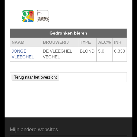
Gedronken bieren
NAAM
BROUWERIJ
TYPE
ALC%
INH
JONGE
DE VLEEGHEL
BLOND
5.0
0.330
VLEEGHEL
VEGHEL
Mijn andere websites