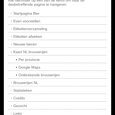
Klik hieronder op een van de items om naar de
desbetreffende pagina te navigeren.
Startpagina Bier
Even voorstellen
Etikettenverzameling
Etiketten afweken
Nieuwe bieren
Kaart NL brouwerijen
Per provincie
Google Maps
Ontbrekende brouwerijen
Brouwerijen NL
Statistieken
Credits
Gezocht
Links