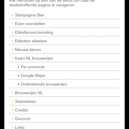
Klik hieronder op een van de items om naar de
desbetreffende pagina te navigeren.
Startpagina Bier
Even voorstellen
Etikettenverzameling
Etiketten afweken
Nieuwe bieren
Kaart NL brouwerijen
Per provincie
Google Maps
Ontbrekende brouwerijen
Brouwerijen NL
Statistieken
Credits
Gezocht
Links