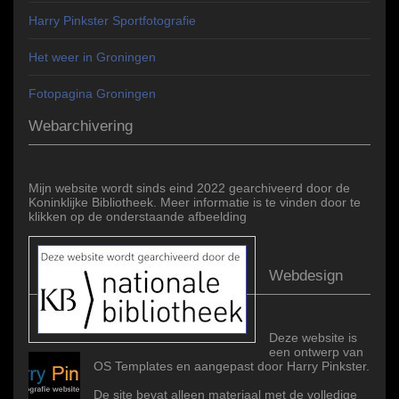
Harry Pinkster Sportfotografie
Het weer in Groningen
Fotopagina Groningen
Webarchivering
Mijn website wordt sinds eind 2022 gearchiveerd door de
Koninklijke Bibliotheek. Meer informatie is te vinden door te
klikken op de onderstaande afbeelding
Webdesign
Deze website is
een ontwerp van
OS Templates en aangepast door Harry Pinkster.
De site bevat alleen materiaal met de volledige