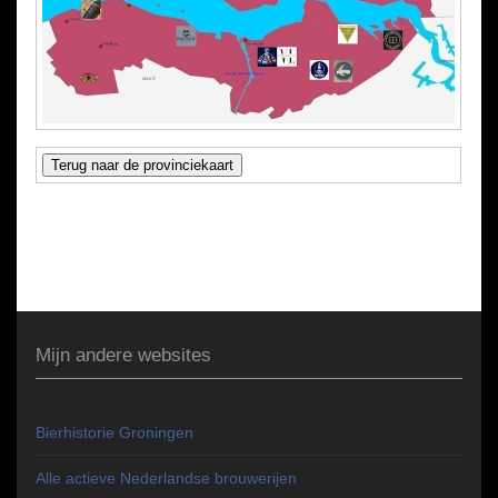
Mijn andere websites
Bierhistorie Groningen
Alle actieve Nederlandse brouwerijen