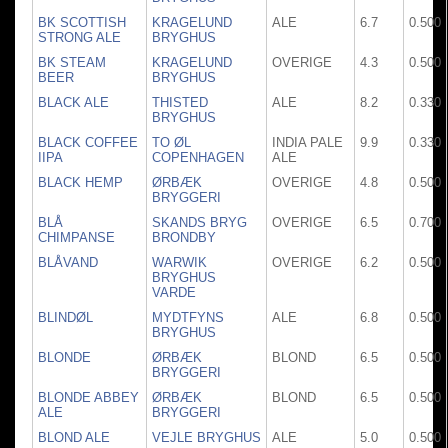
BK SCOTTISH
KRAGELUND
ALE
6.7
0.500
STRONG ALE
BRYGHUS
BK STEAM
KRAGELUND
OVERIGE
4.3
0.500
BEER
BRYGHUS
BLACK ALE
THISTED
ALE
8.2
0.330
BRYGHUS
BLACK COFFEE
TO ØL
INDIA PALE
9.9
0.330
IIPA
COPENHAGEN
ALE
BLACK HEMP
ØRBÆK
OVERIGE
4.8
0.500
BRYGGERI
BLÅ
SKANDS BRYG
OVERIGE
6.5
0.700
CHIMPANSE
BRONDBY
BLÅVAND
WARWIK
OVERIGE
6.2
0.500
BRYGHUS
VARDE
BLINDØL
MYDTFYNS
ALE
6.8
0.500
BRYGHUS
BLONDE
ØRBÆK
BLOND
6.5
0.500
BRYGGERI
BLONDE ABBEY
ØRBÆK
BLOND
6.5
0.500
ALE
BRYGGERI
BLOND ALE
VEJLE BRYGHUS
ALE
5.0
0.500