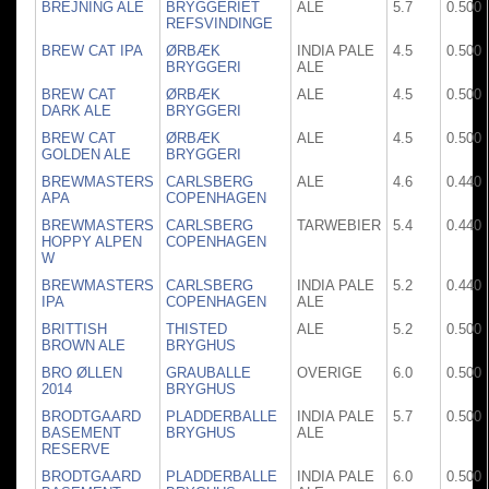
BREJNING ALE
BRYGGERIET
ALE
5.7
0.500
REFSVINDINGE
BREW CAT IPA
ØRBÆK
INDIA PALE
4.5
0.500
BRYGGERI
ALE
BREW CAT
ØRBÆK
ALE
4.5
0.500
DARK ALE
BRYGGERI
BREW CAT
ØRBÆK
ALE
4.5
0.500
GOLDEN ALE
BRYGGERI
BREWMASTERS
CARLSBERG
ALE
4.6
0.440
APA
COPENHAGEN
BREWMASTERS
CARLSBERG
TARWEBIER
5.4
0.440
HOPPY ALPEN
COPENHAGEN
W
BREWMASTERS
CARLSBERG
INDIA PALE
5.2
0.440
IPA
COPENHAGEN
ALE
BRITTISH
THISTED
ALE
5.2
0.500
BROWN ALE
BRYGHUS
BRO ØLLEN
GRAUBALLE
OVERIGE
6.0
0.500
2014
BRYGHUS
BRODTGAARD
PLADDERBALLE
INDIA PALE
5.7
0.500
BASEMENT
BRYGHUS
ALE
RESERVE
BRODTGAARD
PLADDERBALLE
INDIA PALE
6.0
0.500