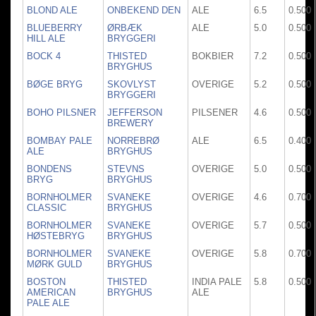
BLOND ALE
ONBEKEND DEN
ALE
6.5
0.500
BLUEBERRY
ØRBÆK
ALE
5.0
0.500
HILL ALE
BRYGGERI
BOCK 4
THISTED
BOKBIER
7.2
0.500
BRYGHUS
BØGE BRYG
SKOVLYST
OVERIGE
5.2
0.500
BRYGGERI
BOHO PILSNER
JEFFERSON
PILSENER
4.6
0.500
BREWERY
BOMBAY PALE
NORREBRØ
ALE
6.5
0.400
ALE
BRYGHUS
BONDENS
STEVNS
OVERIGE
5.0
0.500
BRYG
BRYGHUS
BORNHOLMER
SVANEKE
OVERIGE
4.6
0.700
CLASSIC
BRYGHUS
BORNHOLMER
SVANEKE
OVERIGE
5.7
0.500
HØSTEBRYG
BRYGHUS
BORNHOLMER
SVANEKE
OVERIGE
5.8
0.700
MØRK GULD
BRYGHUS
BOSTON
THISTED
INDIA PALE
5.8
0.500
AMERICAN
BRYGHUS
ALE
PALE ALE