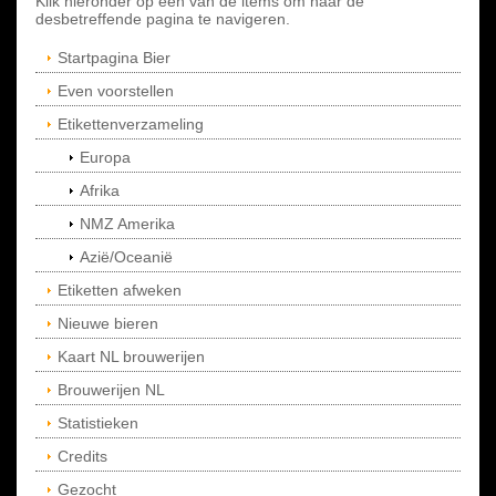
Klik hieronder op een van de items om naar de
desbetreffende pagina te navigeren.
Startpagina Bier
Even voorstellen
Etikettenverzameling
Europa
Afrika
NMZ Amerika
Azië/Oceanië
Etiketten afweken
Nieuwe bieren
Kaart NL brouwerijen
Brouwerijen NL
Statistieken
Credits
Gezocht