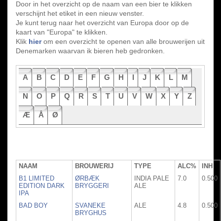
Door in het overzicht op de naam van een bier te klikken
verschijnt het etiket in een nieuw venster.
Je kunt terug naar het overzicht van Europa door op de
kaart van "Europa" te klikken.
Klik
hier
om een overzicht te openen van alle brouwerijen uit
Denemarken waarvan ik bieren heb gedronken.
A
B
C
D
E
F
G
H
I
J
K
L
M
N
O
P
Q
R
S
T
U
V
W
X
Y
Z
Æ
Å
Ø
NAAM
BROUWERIJ
TYPE
ALC%
INH
B1 LIMITED
ØRBÆK
INDIA PALE
7.0
0.500
EDITION DARK
BRYGGERI
ALE
IPA
BAD BOY
SVANEKE
ALE
4.8
0.500
BRYGHUS