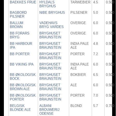
BAEKKES FRUE
HYLDALS
TARWEBIER
4.5
0.500
BRYGHUS
BAGBORD
NIBE BRYGHUS
PILSENER
5.0
0.500
PILSNER
BALLUM
VADEHAVS
OVERIGE
6.0
0.500
BROWN
BRYG VARDES
BB FORARS
BRYGHUSET
OVERIGE
6.0
0.500
BRYG
BRAUNSTEIN
BB HARBOUR
BRYGHUSET
INDIA PALE
4.8
0.500
IPA
BRAUNSTEIN
ALE
BB PORTER
BRYGHUSET
PORTER
7.2
0.500
BRAUNSTEIN
BB VIKING IPA
BRYGHUSET
INDIA PALE
6.0
0.500
BRAUNSTEIN
ALE
BB ØKOLOGISK
BRYGHUSET
BOKBIER
6.5
0.500
BOCK
BRAUNSTEIN
BB ØKOLOGISK
BRYGHUSET
ALE
6.0
0.500
BROWN ALE
BRAUNSTEIN
BB ØKOLOGISK
BRYGHUSET
PORTER
7.0
0.500
PORTER
BRAUNSTEIN
BELGISK
ALBANI
BLOND
5.7
0.750
BLONDE ALE
BROUWERIJ
ODENSE