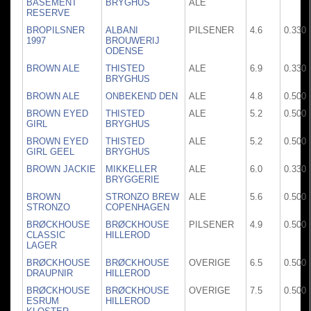
BASEMENT
BRYGHUS
ALE
RESERVE
BROPILSNER
ALBANI
PILSENER
4.6
0.330
1997
BROUWERIJ
ODENSE
BROWN ALE
THISTED
ALE
6.9
0.330
BRYGHUS
BROWN ALE
ONBEKEND DEN
ALE
4.8
0.500
BROWN EYED
THISTED
ALE
5.2
0.500
GIRL
BRYGHUS
BROWN EYED
THISTED
ALE
5.2
0.500
GIRL GEEL
BRYGHUS
BROWN JACKIE
MIKKELLER
ALE
6.0
0.330
BRYGGERIE
BROWN
STRONZO BREW
ALE
5.6
0.500
STRONZO
COPENHAGEN
BRØCKHOUSE
BRØCKHOUSE
PILSENER
4.9
0.500
CLASSIC
HILLEROD
LAGER
BRØCKHOUSE
BRØCKHOUSE
OVERIGE
6.5
0.500
DRAUPNIR
HILLEROD
BRØCKHOUSE
BRØCKHOUSE
OVERIGE
7.5
0.500
ESRUM
HILLEROD