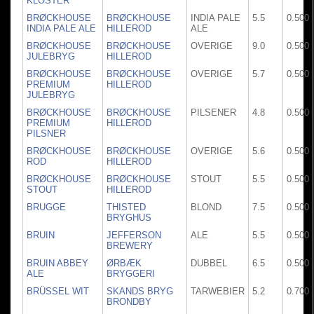
KLOSTER
BRØCKHOUSE
BRØCKHOUSE
INDIA PALE
5.5
0.500
INDIA PALE ALE
HILLEROD
ALE
BRØCKHOUSE
BRØCKHOUSE
OVERIGE
9.0
0.500
JULEBRYG
HILLEROD
BRØCKHOUSE
BRØCKHOUSE
OVERIGE
5.7
0.500
PREMIUM
HILLEROD
JULEBRYG
BRØCKHOUSE
BRØCKHOUSE
PILSENER
4.8
0.500
PREMIUM
HILLEROD
PILSNER
BRØCKHOUSE
BRØCKHOUSE
OVERIGE
5.6
0.500
ROD
HILLEROD
BRØCKHOUSE
BRØCKHOUSE
STOUT
5.5
0.500
STOUT
HILLEROD
BRUGGE
THISTED
BLOND
7.5
0.500
BRYGHUS
BRUIN
JEFFERSON
ALE
5.5
0.500
BREWERY
BRUIN ABBEY
ØRBÆK
DUBBEL
6.5
0.500
ALE
BRYGGERI
BRÜSSEL WIT
SKANDS BRYG
TARWEBIER
5.2
0.700
BRONDBY