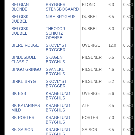
BELGIAN
BRYGGERI
BLOND
6.3
0.500
BLONDE
STENSBOGAARD
BELGISK
NIBE BRYGHUS
DUBBEL
6.5
0.500
DUBBEL
BELGISK
THEODOR
DUBBEL
8.0
0.750
DUBBEL
SCHIOTZ
ODENSE
BIERE ROUGE
SKOVLYST
OVERIGE
12.0
0.500
BRYGGERI
BINDESBOLL
SKAGEN
PILSENER
5.5
0.500
CLASSIC
BRYGHUS
BINGO GRINGO
SVANEKE
PILSENER
4.6
0.500
BRYGHUS
BIRKE BRYG
SKOVLYST
PILSENER
5.2
0.500
BRYGGERI
BK ESB
KRAGELUND
OVERIGE
5.6
0.500
BRYGHUS
BK KATARINAS
KRAGELUND
ALE
3.5
0.500
MILD
BRYGHUS
BK PORTER
KRAGELUND
PORTER
7.0
0.500
BRYGHUS
BK SAISON
KRAGELUND
SAISON
6.5
0.500
BRYGHUS