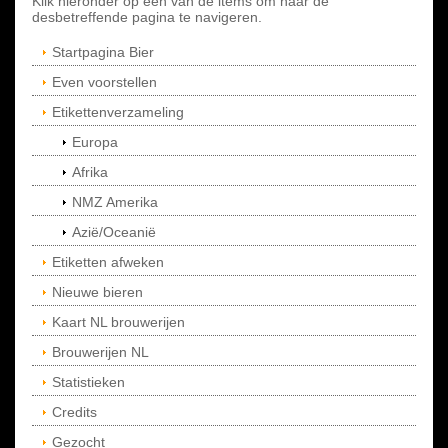
Klik hieronder op een van de items om naar de
desbetreffende pagina te navigeren.
Startpagina Bier
Even voorstellen
Etikettenverzameling
Europa
Afrika
NMZ Amerika
Azië/Oceanië
Etiketten afweken
Nieuwe bieren
Kaart NL brouwerijen
Brouwerijen NL
Statistieken
Credits
Gezocht