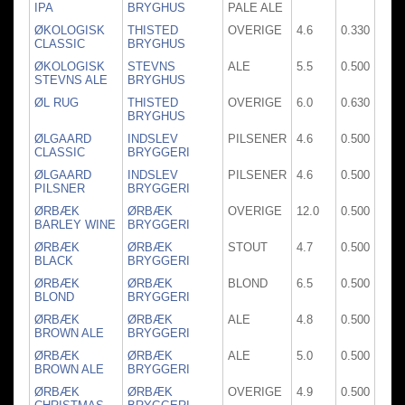
IPA
BRYGHUS
PALE ALE
ØKOLOGISK
THISTED
OVERIGE
4.6
0.330
CLASSIC
BRYGHUS
ØKOLOGISK
STEVNS
ALE
5.5
0.500
STEVNS ALE
BRYGHUS
ØL RUG
THISTED
OVERIGE
6.0
0.630
BRYGHUS
ØLGAARD
INDSLEV
PILSENER
4.6
0.500
CLASSIC
BRYGGERI
ØLGAARD
INDSLEV
PILSENER
4.6
0.500
PILSNER
BRYGGERI
ØRBÆK
ØRBÆK
OVERIGE
12.0
0.500
BARLEY WINE
BRYGGERI
ØRBÆK
ØRBÆK
STOUT
4.7
0.500
BLACK
BRYGGERI
ØRBÆK
ØRBÆK
BLOND
6.5
0.500
BLOND
BRYGGERI
ØRBÆK
ØRBÆK
ALE
4.8
0.500
BROWN ALE
BRYGGERI
ØRBÆK
ØRBÆK
ALE
5.0
0.500
BROWN ALE
BRYGGERI
ØRBÆK
ØRBÆK
OVERIGE
4.9
0.500