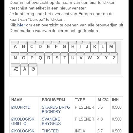
Door in het overzicht op de naam van een bier te klikken
verschijnt het etiket in een nieuw venster.
Je kunt terug naar het overzicht van Europa door op de
kaart van "Europa" te klikken.
Klik
hier
om een overzicht te openen van alle brouwerijen uit
Denemarken waarvan ik bieren heb gedronken.
A
B
C
D
E
F
G
H
I
J
K
L
M
N
O
P
Q
R
S
T
U
V
W
X
Y
Z
Æ
Å
Ø
NAAM
BROUWERIJ
TYPE
ALC%
INH
ØKOFRYD
SKANDS BRYG
PILSENER
5.5
0.500
BRONDBY
ØKOLOGISK
SVANEKE
PILSENER
4.8
0.500
GRILL ØL
BRYGHUS
ØKOLOGISK
THISTED
INDIA
5.7
0.500