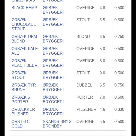
CHRISTMAS
BRYGGERI
BLACK HEMP
ØRBÆK
OVERIGE
4.8
0.500
BRYGGERI
ØRBÆK
ØRBÆK
STOUT
6.5
0.500
CHOCOLADE
BRYGGERI
STOUT
ØRBÆK ORM
ØRBÆK
BLOND
6.5
0.750
BLOND
BRYGGERI
ØRBÆK PALE
ØRBÆK
OVERIGE
5.0
0.500
ALE
BRYGGERI
ØRBÆK
ØRBÆK
OVERIGE
5.0
0.500
PEACH BEER
BRYGGERI
ØRBÆK
ØRBÆK
STOUT
9.0
0.500
STOUT
BRYGGERI
ØRBÆK TYR
ØRBÆK
DUBBEL
6.5
0.750
BRUNE
BRYGGERI
ØRBÆK'S
ØRBÆK
PORTER
7.0
0.500
PORTER
BRYGGERI
ØRBÆKKER
ØRBÆK
PILSENER
4.6
0.330
PILSNER
BRYGGERI
ØRSTED
SKANDS BRYG
OVERIGE
5.5
0.500
GOLD
BRONDBY