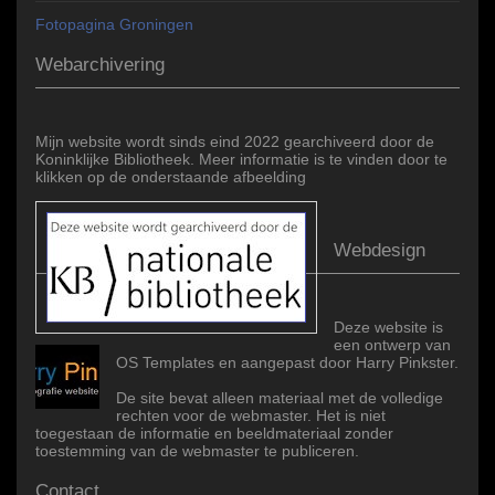
Fotopagina Groningen
Webarchivering
Mijn website wordt sinds eind 2022 gearchiveerd door de
Koninklijke Bibliotheek. Meer informatie is te vinden door te
klikken op de onderstaande afbeelding
Webdesign
Deze website is
een ontwerp van
OS Templates en aangepast door Harry Pinkster.
De site bevat alleen materiaal met de volledige
rechten voor de webmaster. Het is niet
toegestaan de informatie en beeldmateriaal zonder
toestemming van de webmaster te publiceren.
Contact