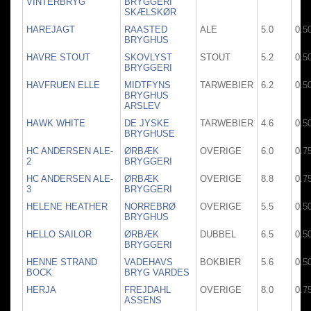
VINTERBRYG
BRYGGERI
SKÆLSKØR
HAREJAGT
RAASTED
ALE
5.0
0.5
BRYGHUS
HAVRE STOUT
SKOVLYST
STOUT
5.2
0.5
BRYGGERI
HAVFRUEN ELLE
MIDTFYNS
TARWEBIER
6.2
0.5
BRYGHUS
ARSLEV
HAWK WHITE
DE JYSKE
TARWEBIER
4.6
0.5
BRYGHUSE
HC ANDERSEN ALE-
ØRBÆK
OVERIGE
6.0
0.7
2
BRYGGERI
HC ANDERSEN ALE-
ØRBÆK
OVERIGE
8.8
0.7
3
BRYGGERI
HELENE HEATHER
NORREBRØ
OVERIGE
5.5
0.5
BRYGHUS
HELLO SAILOR
ØRBÆK
DUBBEL
6.5
0.5
BRYGGERI
HENNE STRAND
VADEHAVS
BOKBIER
5.6
0.5
BOCK
BRYG VARDES
HERJA
FREJDAHL
OVERIGE
8.0
0.7
ASSENS