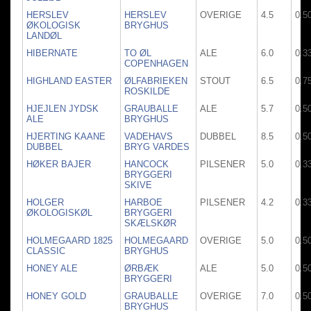
HERSLEV
HERSLEV
OVERIGE
4.5
0.5
ØKOLOGISK
BRYGHUS
LANDØL
HIBERNATE
TO ØL
ALE
6.0
0.3
COPENHAGEN
HIGHLAND EASTER
ØLFABRIEKEN
STOUT
6.5
0.7
ROSKILDE
HJEJLEN JYDSK
GRAUBALLE
ALE
5.7
0.5
ALE
BRYGHUS
HJERTING KAANE
VADEHAVS
DUBBEL
8.5
0.5
DUBBEL
BRYG VARDES
HØKER BAJER
HANCOCK
PILSENER
5.0
0.3
BRYGGERI
SKIVE
HOLGER
HARBOE
PILSENER
4.2
0.3
ØKOLOGISKØL
BRYGGERI
SKÆLSKØR
HOLMEGAARD 1825
HOLMEGAARD
OVERIGE
5.0
0.5
CLASSIC
BRYGHUS
HONEY ALE
ØRBÆK
ALE
5.0
0.5
BRYGGERI
HONEY GOLD
GRAUBALLE
OVERIGE
7.0
0.5
BRYGHUS