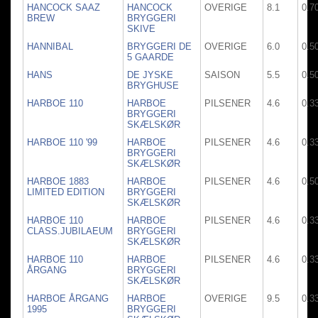
HANCOCK SAAZ
HANCOCK
OVERIGE
8.1
0.7
BREW
BRYGGERI
SKIVE
HANNIBAL
BRYGGERI DE
OVERIGE
6.0
0.5
5 GAARDE
HANS
DE JYSKE
SAISON
5.5
0.5
BRYGHUSE
HARBOE 110
HARBOE
PILSENER
4.6
0.3
BRYGGERI
SKÆLSKØR
HARBOE 110 '99
HARBOE
PILSENER
4.6
0.3
BRYGGERI
SKÆLSKØR
HARBOE 1883
HARBOE
PILSENER
4.6
0.5
LIMITED EDITION
BRYGGERI
SKÆLSKØR
HARBOE 110
HARBOE
PILSENER
4.6
0.3
CLASS.JUBILAEUM
BRYGGERI
SKÆLSKØR
HARBOE 110
HARBOE
PILSENER
4.6
0.3
ÅRGANG
BRYGGERI
SKÆLSKØR
HARBOE ÅRGANG
HARBOE
OVERIGE
9.5
0.3
1995
BRYGGERI