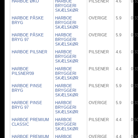
HARBOE ØKO
HARBOE
PILSENER
4.6
0.3
BRYGGERI
SKÆLSKØR
HARBOE PÅSKE
HARBOE
OVERIGE
5.9
0.3
BRYG
BRYGGERI
SKÆLSKØR
HARBOE PÅSKE
HARBOE
OVERIGE
5.9
0.3
BRYG 97
BRYGGERI
SKÆLSKØR
HARBOE PILSNER
HARBOE
PILSENER
4.6
0.3
BRYGGERI
SKÆLSKØR
HARBOE
HARBOE
PILSENER
4.4
0.3
PILSNER'09
BRYGGERI
SKÆLSKØR
HARBOE PINSE
HARBOE
PILSENER
5.9
0.3
BRYG
BRYGGERI
SKÆLSKØR
HARBOE PINSE
HARBOE
OVERIGE
5.9
0.3
BRYG 97
BRYGGERI
SKÆLSKØR
HARBOE PREMIUM
HARBOE
PILSENER
4.4
0.5
CLASSIC
BRYGGERI
SKÆLSKØR
HARBOE PREMIUM
HARBOE
OVERIGE
4.4
0.5