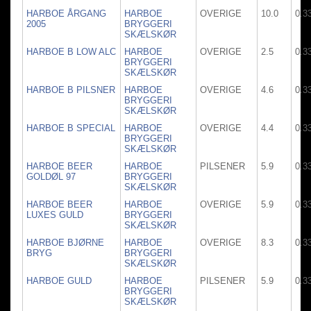
HARBOE ÅRGANG
HARBOE
OVERIGE
10.0
0.3
2005
BRYGGERI
SKÆLSKØR
HARBOE B LOW ALC
HARBOE
OVERIGE
2.5
0.3
BRYGGERI
SKÆLSKØR
HARBOE B PILSNER
HARBOE
OVERIGE
4.6
0.3
BRYGGERI
SKÆLSKØR
HARBOE B SPECIAL
HARBOE
OVERIGE
4.4
0.3
BRYGGERI
SKÆLSKØR
HARBOE BEER
HARBOE
PILSENER
5.9
0.3
GOLDØL 97
BRYGGERI
SKÆLSKØR
HARBOE BEER
HARBOE
OVERIGE
5.9
0.3
LUXES GULD
BRYGGERI
SKÆLSKØR
HARBOE BJØRNE
HARBOE
OVERIGE
8.3
0.3
BRYG
BRYGGERI
SKÆLSKØR
HARBOE GULD
HARBOE
PILSENER
5.9
0.3
BRYGGERI
SKÆLSKØR