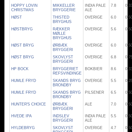
HOPPY LOVIN
MIKKELLER
INDIA PALE
7.8
0.3
CHRISTMAS
BRYGGERIE
ALE
HØST
THISTED
OVERIGE
6.0
0.5
BRYGHUS
HØSTBRYG
RÆKKER
OVERIGE
5.6
0.5
MØLLE
BRYGHUS
HØST BRYG
ØRBÆK
OVERIGE
6.0
0.5
BRYGGERI
HØST BRYG
SKOVLYST
OVERIGE
6.8
0.7
BRYGGERI
HP BOCK
BRYGGERIET
BOKBIER
8.6
0.3
REFSVINDINGE
HUMLE FRYD
SKANDS BRYG
OVERIGE
5.5
0.2
BRONDBY
HUMLE FRYD
SKANDS BRYG
PILSENER
6.5
0.5
BRONDBY
HUNTER'S CHOICE
ØRBÆK
ALE
7.0
0.5
BRYGGERI
HVEDE IPA
INDSLEV
INDIA PALE
5.5
0.5
BRYGGERI
ALE
HYLDEBRYG
SKOVLYST
OVERIGE
4.7
0.5