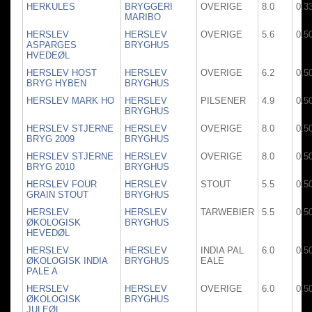
HERKULES
BRYGGERI
OVERIGE
8.0
0.3
MARIBO
HERSLEV
HERSLEV
OVERIGE
5.6
0.5
ASPARGES
BRYGHUS
HVEDEØL
HERSLEV HOST
HERSLEV
OVERIGE
6.2
0.5
BRYG HYBEN
BRYGHUS
HERSLEV MARK HO
HERSLEV
PILSENER
4.9
0.5
BRYGHUS
HERSLEV STJERNE
HERSLEV
OVERIGE
8.0
0.5
BRYG 2009
BRYGHUS
HERSLEV STJERNE
HERSLEV
OVERIGE
8.0
0.5
BRYG 2010
BRYGHUS
HERSLEV FOUR
HERSLEV
STOUT
5.5
0.5
GRAIN STOUT
BRYGHUS
HERSLEV
HERSLEV
TARWEBIER
5.5
0.5
ØKOLOGISK
BRYGHUS
HEVEDØL
HERSLEV
HERSLEV
INDIA PAL
6.0
0.5
ØKOLOGISK INDIA
BRYGHUS
EALE
PALE A
HERSLEV
HERSLEV
OVERIGE
6.0
0.5
ØKOLOGISK
BRYGHUS
JULEØL