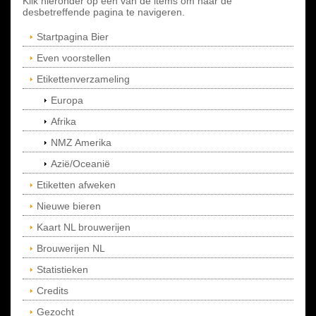
Klik hieronder op een van de items om naar de
desbetreffende pagina te navigeren.
Startpagina Bier
Even voorstellen
Etikettenverzameling
Europa
Afrika
NMZ Amerika
Azië/Oceanië
Etiketten afweken
Nieuwe bieren
Kaart NL brouwerijen
Brouwerijen NL
Statistieken
Credits
Gezocht