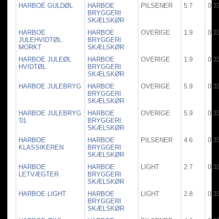
HARBOE GULDØL
HARBOE
PILSENER
5.7
0.3
BRYGGERI
SKÆLSKØR
HARBOE
HARBOE
OVERIGE
1.9
0.3
JULEHVIDTØL
BRYGGERI
MORKT
SKÆLSKØR
HARBOE JULEØL
HARBOE
OVERIGE
1.9
0.3
HVIDTØL
BRYGGERI
SKÆLSKØR
HARBOE JULEBRYG
HARBOE
OVERIGE
5.9
0.3
BRYGGERI
SKÆLSKØR
HARBOE JULEBRYG
HARBOE
OVERIGE
5.9
0.3
'01
BRYGGERI
SKÆLSKØR
HARBOE
HARBOE
PILSENER
4.6
0.3
KLASSIKEREN
BRYGGERI
SKÆLSKØR
HARBOE
HARBOE
LIGHT
2.7
0.3
LETVÆGTER
BRYGGERI
SKÆLSKØR
HARBOE LIGHT
HARBOE
LIGHT
2.8
0.3
BRYGGERI
SKÆLSKØR