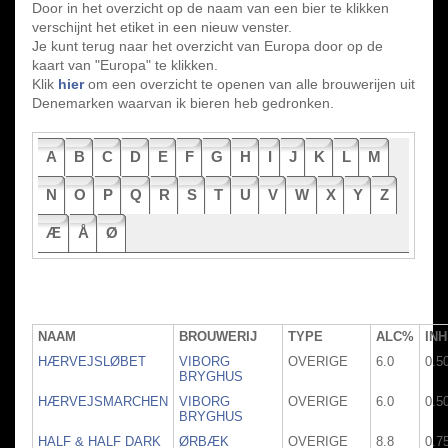
Door in het overzicht op de naam van een bier te klikken
verschijnt het etiket in een nieuw venster.
Je kunt terug naar het overzicht van Europa door op de
kaart van "Europa" te klikken.
Klik
hier
om een overzicht te openen van alle brouwerijen uit
Denemarken waarvan ik bieren heb gedronken.
A
B
C
D
E
F
G
H
I
J
K
L
M
N
O
P
Q
R
S
T
U
V
W
X
Y
Z
Æ
Å
Ø
NAAM
BROUWERIJ
TYPE
ALC%
INH
HÆRVEJSLØBET
VIBORG
OVERIGE
6.0
0.5
BRYGHUS
HÆRVEJSMARCHEN
VIBORG
OVERIGE
6.0
0.5
BRYGHUS
HALF & HALF DARK
ØRBÆK
OVERIGE
8.8
0.7