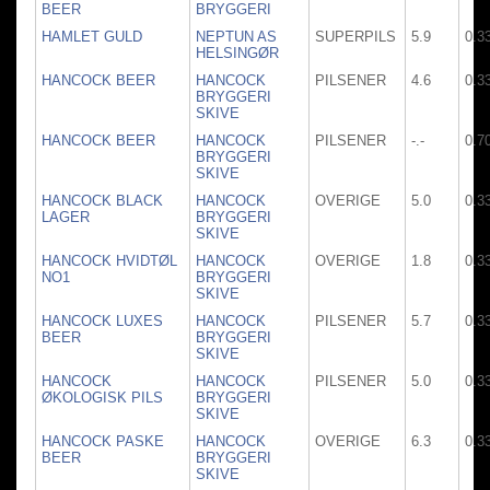
BEER
BRYGGERI
HAMLET GULD
NEPTUN AS
SUPERPILS
5.9
0.3
HELSINGØR
HANCOCK BEER
HANCOCK
PILSENER
4.6
0.3
BRYGGERI
SKIVE
HANCOCK BEER
HANCOCK
PILSENER
-.-
0.7
BRYGGERI
SKIVE
HANCOCK BLACK
HANCOCK
OVERIGE
5.0
0.3
LAGER
BRYGGERI
SKIVE
HANCOCK HVIDTØL
HANCOCK
OVERIGE
1.8
0.3
NO1
BRYGGERI
SKIVE
HANCOCK LUXES
HANCOCK
PILSENER
5.7
0.3
BEER
BRYGGERI
SKIVE
HANCOCK
HANCOCK
PILSENER
5.0
0.3
ØKOLOGISK PILS
BRYGGERI
SKIVE
HANCOCK PASKE
HANCOCK
OVERIGE
6.3
0.3
BEER
BRYGGERI
SKIVE