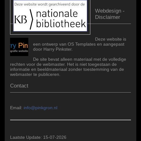
Webdesign -
Disclaimer
Deze website is
een ontwerp van OS Templates en aangepast
door Harry Pinkster.
De site bevat alleen materiaal met de volledige
rechten voor de webmaster. Het is niet toegestaan de
informatie en beeldmateriaal zonder toestemming van de
webmaster te publiceren.
Contact
Email:
info@pinkgron.nl
Laatste Update: 15-07-2026